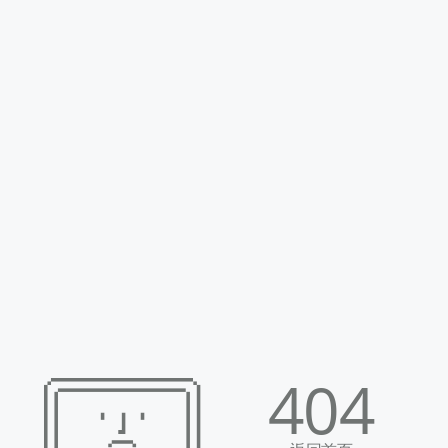
极速换新流程
登记申请
支付换新费用
快递收件
1-
3
（预计耗
时
天*）
跳过中间环节，节省一程物流时间。
普通换新流程
自助寄修
快递收件
定损报价
完整维修定损流程，畅享贴心关怀。
404